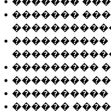
������� ���
������� ��
����������
����������
����������
��������� 
�������� �
����������
������ ���