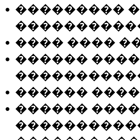
��������� 
����������
���� ���� �
������ ���
����������
������ ����
������ ���
����������