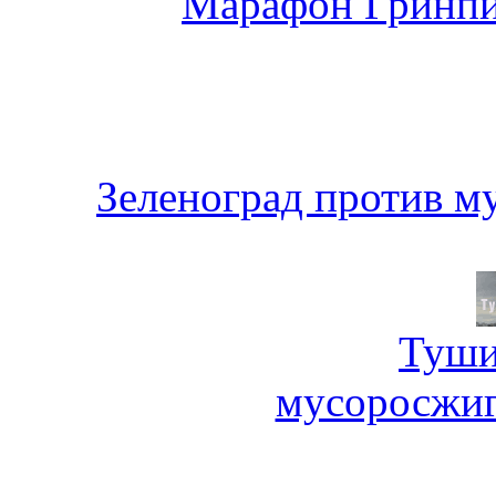
Марафон Гринпи
Зеленоград против м
Туши
мусоросжиг